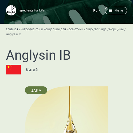
Ru
Меню
главная
ингредиенты и концепции для косметики
лицо
anti-age
морщины
anglysin ib
Anglysin IB
Китай
JAKA