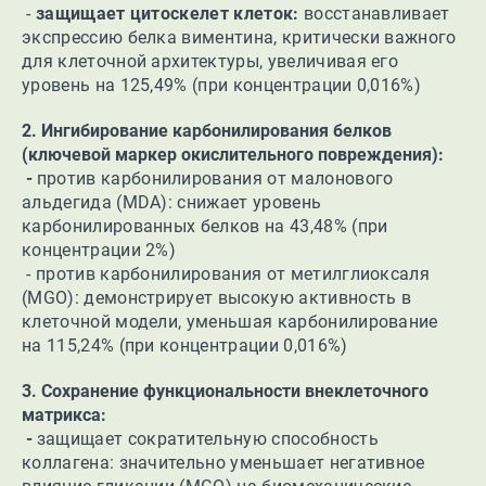
-
з
ащищает цитоскелет клеток:
восстанавливает
экспрессию белка виментина, критически важного
для клеточной архитектуры, увеличивая его
уровень на 125,49% (при концентрации 0,016%)
2. Ингибирование карбонилирования белков
(ключевой маркер окислительного повреждения):
-
п
ротив карбонилирования от малонового
альдегида (MDA): снижает уровень
карбонилированных белков на 43,48% (при
концентрации 2%)
- п
ротив карбонилирования от метилглиоксаля
(MGO): демонстрирует высокую активность в
клеточной модели, уменьшая карбонилирование
на 115,24% (при концентрации 0,016%)
3. Сохранение функциональности внеклеточного
матрикса:
-
з
ащищает сократительную способность
коллагена: значительно уменьшает негативное