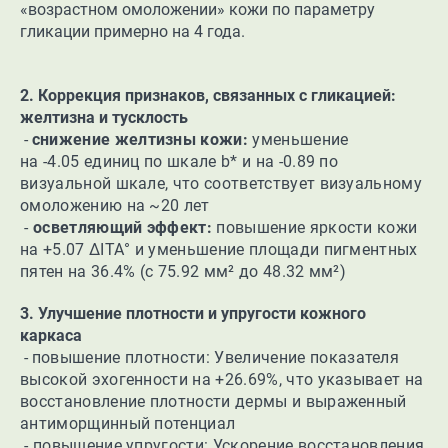
«возрастном омоложении» кожи по параметру
гликации примерно на 4 года.
2. Коррекция признаков, связанных с гликацией:
желтизна и тусклость
-
с
нижение желтизны кожи:
уменьшение
на -4.05 единиц по шкале b* и на -0.89 по
визуальной шкале, что соответствует визуальному
омоложению на ~20 лет
-
осветляющий эффект:
повышение яркости кожи
на +5.07 ∆ITA° и уменьшение площади пигментных
пятен на 36.4% (с 75.92 мм² до 48.32 мм²)
3. Улучшение плотности и упругости кожного
каркаса
- п
овышение плотности: Увеличение показателя
высокой эхогенности на +26.69%, что указывает на
восстановление плотности дермы и выраженный
антиморщинный потенциал
- п
овышение упругости: Ускорение восстановления