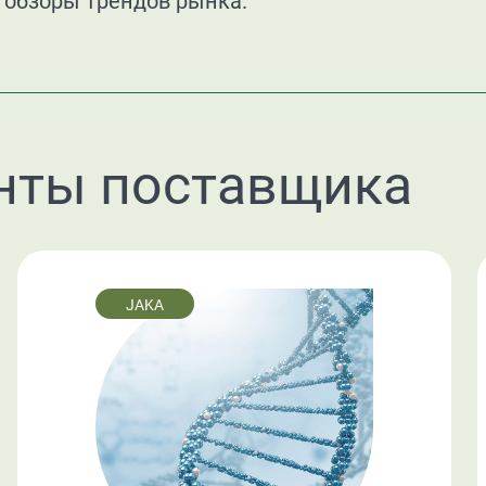
 обзоры трендов рынка.
нты поставщика
JAKA