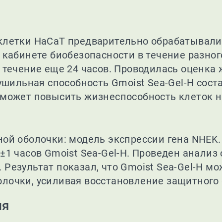
клетки HaCaT предварительно обрабатывали G
в кабинете биобезопасности в течение разно
в течение еще 24 часов. Проводилась оценк
сушильная способность Gmoist Sea-Gel-H сос
 может повысить жизнеспособность клеток на
ной оболочки: модель экспрессии гена NHEK.
4±1 часов Gmoist Sea-Gel-H. Проведен анали
 Результат показал, что Gmoist Sea-Gel-H м
лочки, усиливая восстановление защитного 
ия