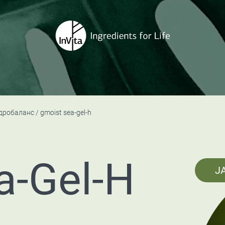
дробаланс
gmoist sea-gel-h
a-Gel-H
J