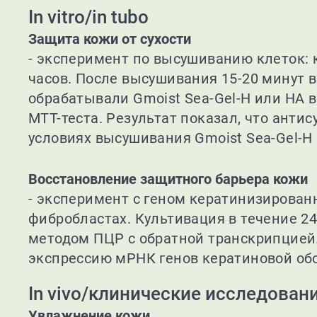
In vitro/in tubo
Защита кожи от сухости
- эксперимент по высушиванию клеток: 
часов. После высушивания 15-20 минут 
обрабатывали Gmoist Sea-Gel-H или HA 
МТТ-теста. Результат показал, что анти
условиях высушивания Gmoist Sea-Gel-H
Восстановление защитного барьера кожи
- эксперимент с геном кератинизирован
фибробластах. Культивация в течение 2
методом ПЦР с обратной транскрипцией.
экспрессию мРНК генов кератиновой обо
In vivo/клинические исследован
Увлажнение кожи