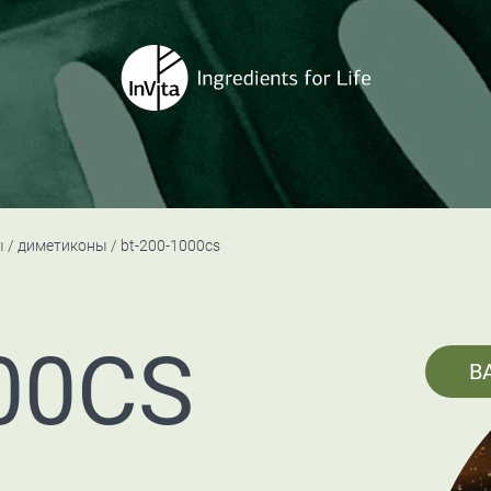
ы
диметиконы
bt-200-1000cs
00CS
B