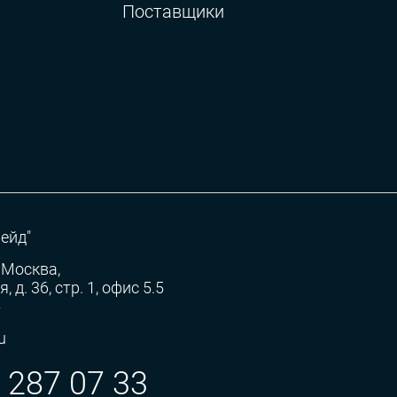
Поставщики
ейд"
 Москва,
 д. 36, стр. 1, офис 5.5
»
u
) 287 07 33