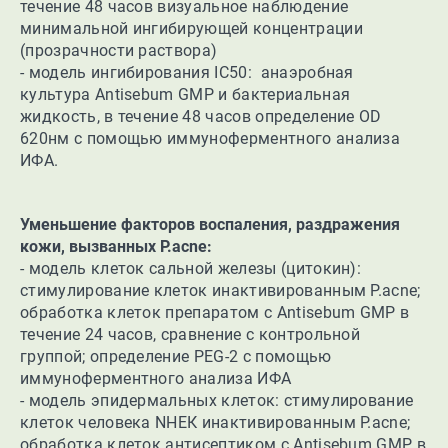
течение 48 часов визуальное наблюдение
минимальной ингибирующей концентрации
(прозрачности раствора)
- модель ингибирования IC50: анаэробная
культура Antisebum GMP и бактериальная
жидкость, в течение 48 часов определение OD
620нм с помощью иммуноферментного анализа
ИФА.
Уменьшение факторов воспаления, раздражения
кожи, вызванных P.acne:
- модель клеток сальной железы (цитокин):
стимулирование клеток инактивированным
P.acne;
обработка клеток препаратом с Antisebum GMP в
течение 24 часов, сравнение с контрольной
группой; определение PEG-2 с помощью
иммуноферментного анализа ИФА
- модель эпидермальных клеток: cтимулирование
клеток человека NHЕК инактивированным P.acne;
обработка клеток антисептиком с Antisebum GMP в