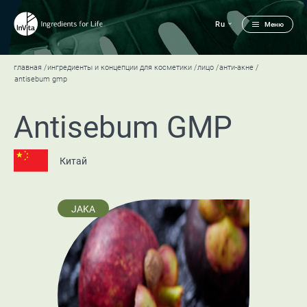
Ru
Меню
главная
ингредиенты и концепции для косметики
лицо
анти-акне
antisebum gmp
Antisebum GMP
Китай
JAKA