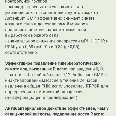
контрольной группой
- площадь красных пятен значительно
уменьшилась, что свидетельствует о том, что
Antisebum GMP эффективно снижает синтез
кожного сала в дозозависимой манере и
подавляет акне, вызванное чрезмерной
выработкой кожного сала
- значительное снижение экспрессии мРНК IGF1R и
PPARγ до 0,68 (p<0,01) и 0,84 (p<0,05),
соответственно.
Эффективное подавление гиперкератотических
симптомов, вызванных P. acne:
при введении 0,1%
- клетки HaCaT обработаны 0,1% Antisebum GMP и
инактивированным P.acne в течение 24 часов,
извлечена общая РНК; использовались RT-PCR для
определения генетической экспрессии
(дифференциация и пролиферация).
Антибактериальное действие эффективнее, чем у
салициловой кислоты, подавление роста P.acne: