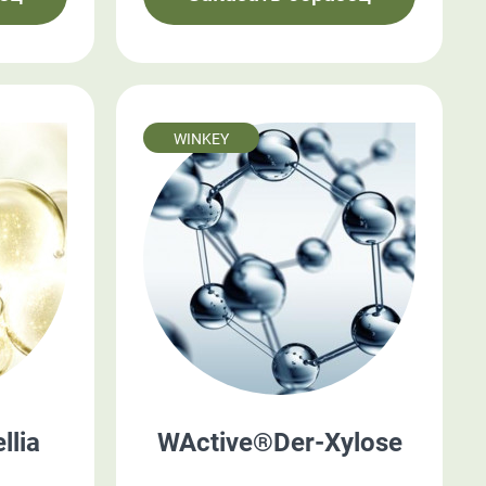
WINKEY
lia
WActive®Der-Xylose