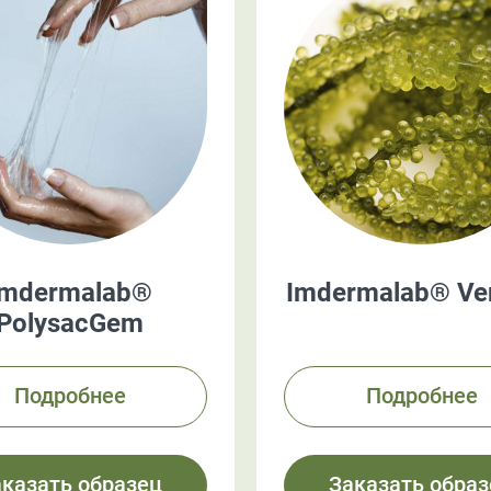
Imdermalab®
Imdermalab® Ver
PolysacGem
Подробнее
Подробнее
аказать образец
Заказать образ