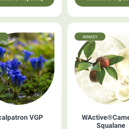
A
WINKEY
calpatron VGP
WActive®Camel
Squalane