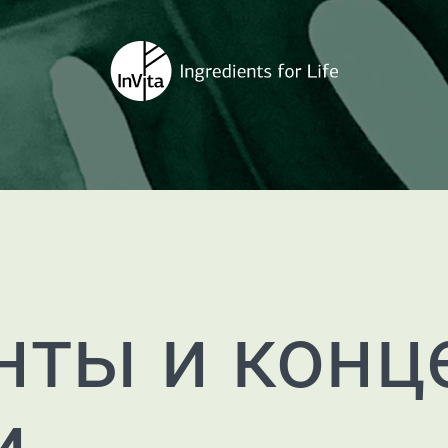
нты и конц
и