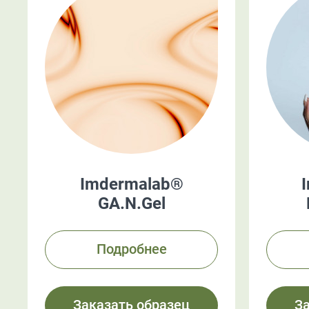
Imdermalab®
GA.N.Gel
Подробнее
Заказать образец
З