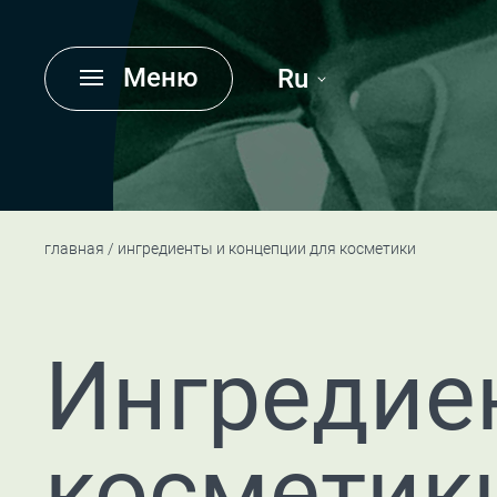
Меню
Ru
главная
ингредиенты и концепции для косметики
Ингредие
косметик