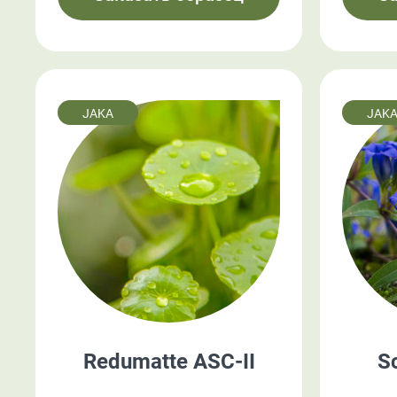
JAKA
JAK
Redumatte ASC-II
S