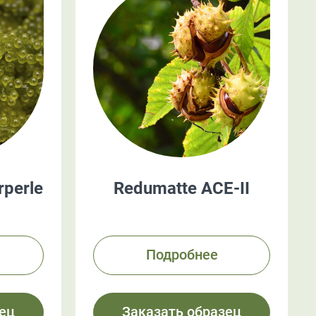
perle
Redumatte ACE-II
Подробнее
ец
Заказать образец