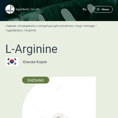
Ru
Меню
главная
ингредиенты и концепции для косметики
лицо
anti-age
гидробаланс
l-arginine
L-Arginine
Южная Корея
DAESANG