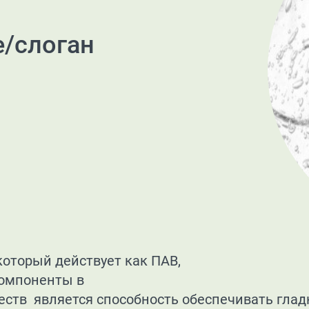
е/слоган
 который действует как ПАВ,
компоненты в
ств является способность обеспечивать гладк