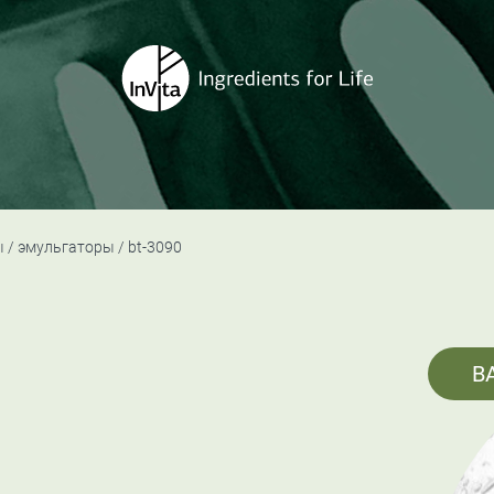
ы
эмульгаторы
bt-3090
B