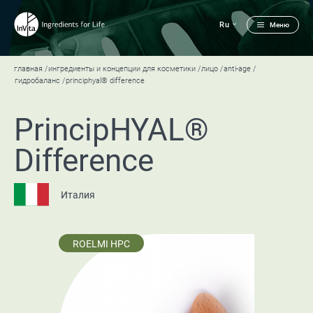
Ru
Меню
главная
ингредиенты и концепции для косметики
лицо
anti-age
гидробаланс
principhyal® difference
PrincipHYAL®
Difference
Италия
ROELMI HPC