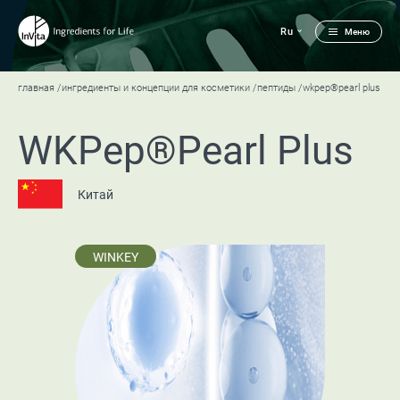
Ru
Меню
главная
ингредиенты и концепции для косметики
пептиды
wkpep®pearl plus
WKPep®Pearl Plus
Китай
WINKEY