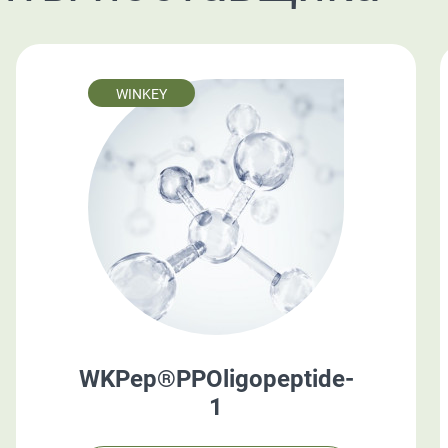
WINKEY
WKPep®PPOligopeptide-
1