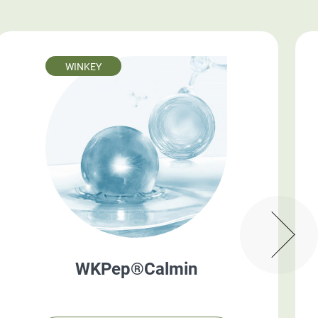
WINKEY
WKPep®Calmin