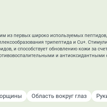
ним из первых широко используемых пептидов,
плексообразования трипептида и Cu+. Стимули
ридов, и способствует обновлению кожи за с
противовоспалительными и антиоксидантными 
орщины
Область вокруг глаз
Рук