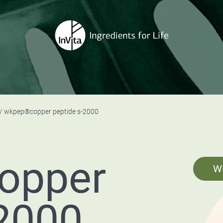
wkpep®copper peptide s-2000
opper
W
-2000