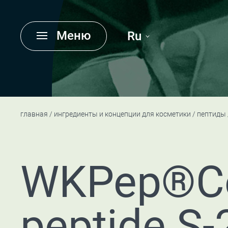
Меню
Ru
главная
ингредиенты и концепции для косметики
пептиды
WKPep®C
peptide S