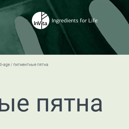
ti-age
пигментные пятна
ые пятна