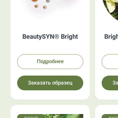
BeautySYN® Bright
Brig
Подробнее
Заказать образец
З