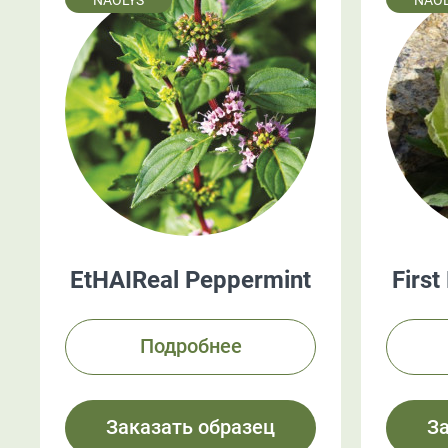
NAOLYS
NAOL
EtHAIReal Peppermint
First
Подробнее
Заказать образец
З