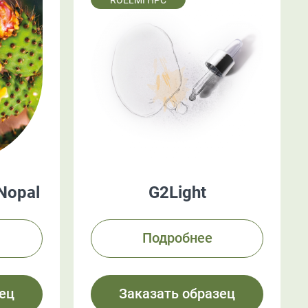
ROELMI HPC
 Nopal
G2Light
Подробнее
ец
Заказать образец