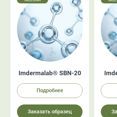
IMDERMA
IMD
Imdermalab® SBN-20
Imd
Подробнее
Заказать образец
З