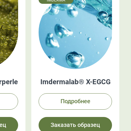
IMDERMA
perle
Imdermalab® X-EGCG
Подробнее
ец
Заказать образец