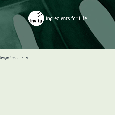
ti-age
морщины
ы