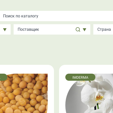
A
IMDERMA